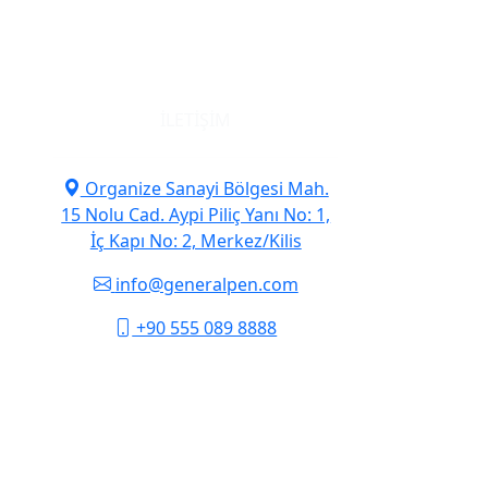
İLETIŞIM
Organize Sanayi Bölgesi Mah.
15 Nolu Cad. Aypi Piliç Yanı No: 1,
İç Kapı No: 2, Merkez/Kilis
info@generalpen.com
+90 555 089 8888