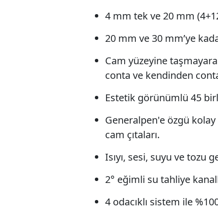
4 mm tek ve 20 mm (4+12
20 mm ve 30 mm’ye kada
Cam yüzeyine taşmayarak 
conta ve kendinden contalı
Estetik görünümlü 45 birl
Generalpen'e özgü kolay 
cam çıtaları.
Isıyı, sesi, suyu ve tozu 
2° eğimli su tahliye kanall
4 odacıklı sistem ile %100