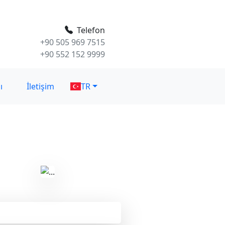
Telefon
+90 505 969 7515
+90 552 152 9999
ı
İletişim
TR
PDF indir