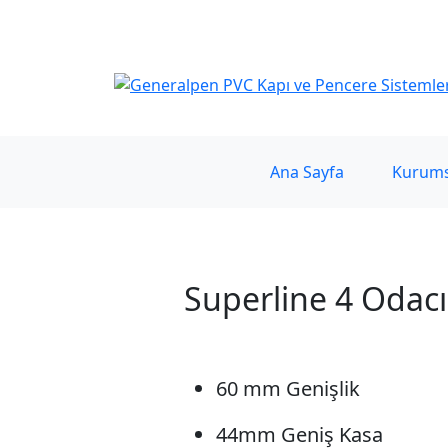
Generalpen PVC Sanayi ve Ticaret LTD. ŞTİ.
Ana Sayfa
Kurums
Superline 4 Odac
60 mm Genişlik
44mm Geniş Kasa