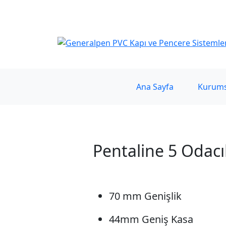
Generalpen PVC Sanayi ve Ticaret LTD. ŞTİ.
Ana Sayfa
Kurums
Pentaline 5 Odac
70 mm Genişlik
44mm Geniş Kasa