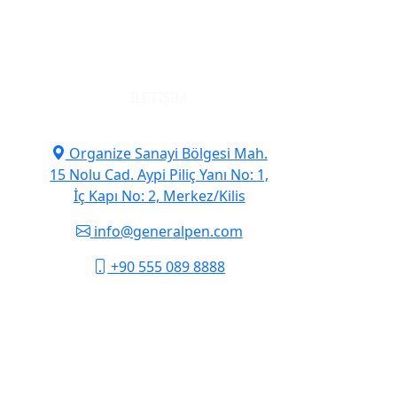
İLETIŞIM
Organize Sanayi Bölgesi Mah.
15 Nolu Cad. Aypi Piliç Yanı No: 1,
İç Kapı No: 2, Merkez/Kilis
info@generalpen.com
+90 555 089 8888