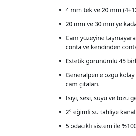
4 mm tek ve 20 mm (4+12
20 mm ve 30 mm’ye kada
Cam yüzeyine taşmayarak 
conta ve kendinden contalı
Estetik görünümlü 45 birl
Generalpen'e özgü kolay 
cam çıtaları.
Isıyı, sesi, suyu ve tozu 
2° eğimli su tahliye kanall
5 odacıklı sistem ile %100