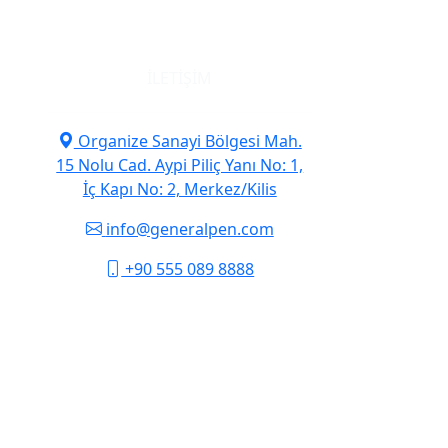
İLETIŞIM
Organize Sanayi Bölgesi Mah.
15 Nolu Cad. Aypi Piliç Yanı No: 1,
İç Kapı No: 2, Merkez/Kilis
info@generalpen.com
+90 555 089 8888