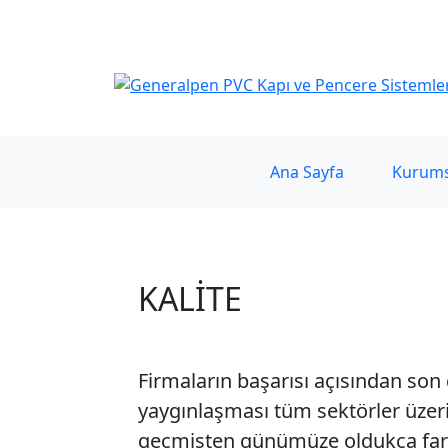
Generalpen PVC Sanayi ve Ticaret LTD. ŞTİ.
Ana Sayfa
Kurums
KALITE
Firmaların başarısı açısından so
yaygınlaşması tüm sektörler üzerin
geçmişten günümüze oldukça farklı